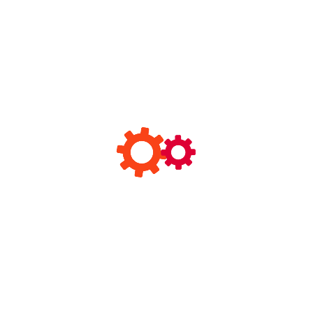
+
Read More
The League visitors
August 29, 2022
By
topcon
Comments 0
Non si puo giammai parere quali
ruoli potrete giocare tu e le
persone affinche incontri
Non si puo giammai parere quali ruoli potrete giocare tu
e le persone affinche incontri all’interno delle vostre
vite. Le ricerche suggeriscono che tu fai una davanti